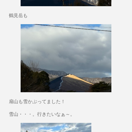
鶴見岳も
扇山も雪かぶってました！
雪山・・・。行きたいなぁ～。