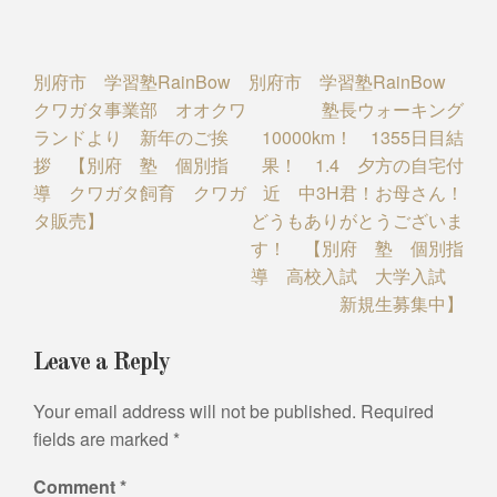
Post
別府市 学習塾RainBow
別府市 学習塾RainBow
クワガタ事業部 オオクワ
塾長ウォーキング
navigation
ランドより 新年のご挨
10000km！ 1355日目結
拶 【別府 塾 個別指
果！ 1.4 夕方の自宅付
導 クワガタ飼育 クワガ
近 中3H君！お母さん！
タ販売】
どうもありがとうございま
す！ 【別府 塾 個別指
導 高校入試 大学入試
新規生募集中】
Leave a Reply
Your email address will not be published.
Required
fields are marked
*
Comment
*