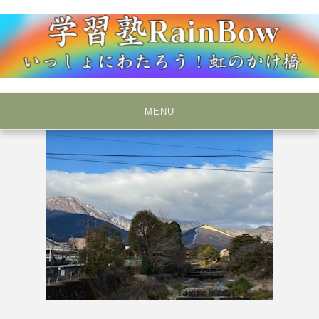
Skip
to
content
いっしょにわたろう！虹のかけ橋
学習塾RainBow
MENU