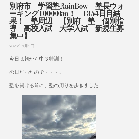
別府市 学習塾RainBow 塾長ウォ
ーキング10000km！ 1354日目結
果！ 塾周辺 【別府 塾 個別指
導 高校入試 大学入試 新規生募
集中】
2026年1月3日
今日は朝から中３特訓！
の日だったので・・・。
塾を開ける前に、塾の周りを歩きました！