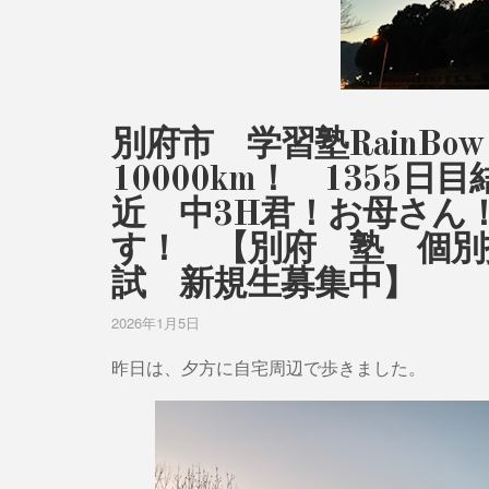
別府市 学習塾RainB
10000km！ 1355日
近 中3H君！お母さん
す！ 【別府 塾 個別
試 新規生募集中】
2026年1月5日
昨日は、夕方に自宅周辺で歩きました。