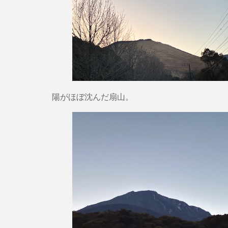
陽がほぼ沈んだ扇山。