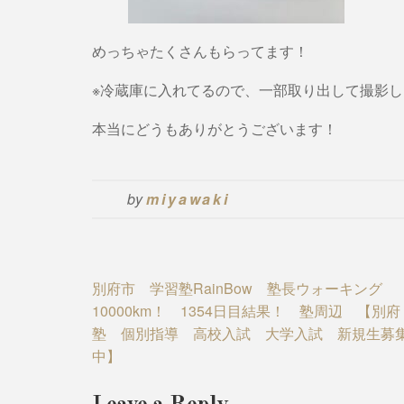
めっちゃたくさんもらってます！
※冷蔵庫に入れてるので、一部取り出して撮影
本当にどうもありがとうございます！
by
miyawaki
Post
別府市 学習塾RainBow 塾長ウォーキング
10000km！ 1354日目結果！ 塾周辺 【別
navigation
塾 個別指導 高校入試 大学入試 新規生募
中】