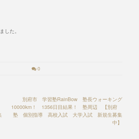
しました。
0
別府市 学習塾RainBow 塾長ウォーキング
府
10000km！ 1356日目結果！ 塾周辺 【別府
集
塾 個別指導 高校入試 大学入試 新規生募集
中】