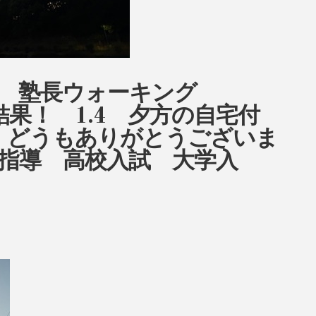
ow 塾長ウォーキング
目結果！ 1.4 夕方の自宅付
！どうもありがとうございま
指導 高校入試 大学入