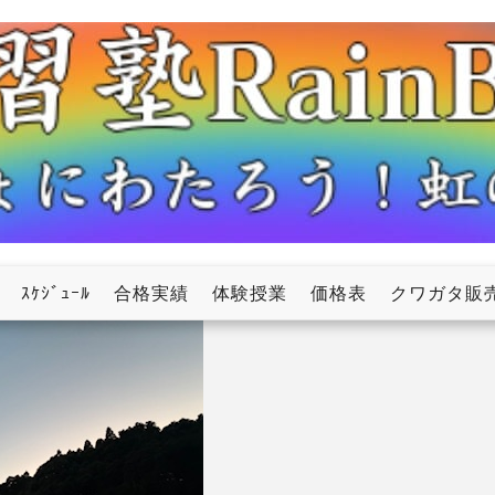
ow
ｽｹｼﾞｭｰﾙ
合格実績
体験授業
価格表
クワガタ販