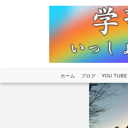
Skip
to
content
いっしょにわたろう！虹のかけ橋
学習塾RainB
ホーム
ブログ
YOU TUBE