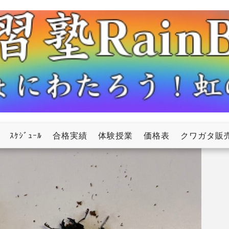
ow
ｽｹｼﾞｭｰﾙ
合格実績
体験授業
価格表
クワガタ販