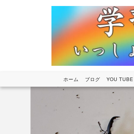
Skip
to
content
いっしょにわたろう！虹のかけ橋
学習塾RainB
ホーム
ブログ
YOU TUBE