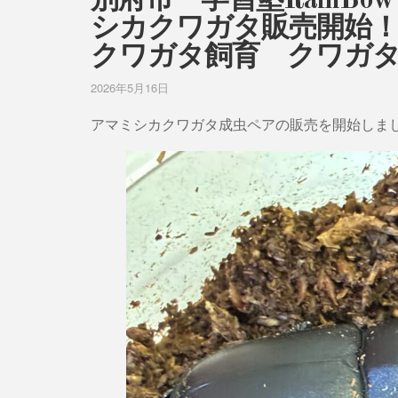
別府市 学習塾RainB
シカクワガタ販売開始
クワガタ飼育 クワガ
2026年5月16日
アマミシカクワガタ成虫ペアの販売を開始しま