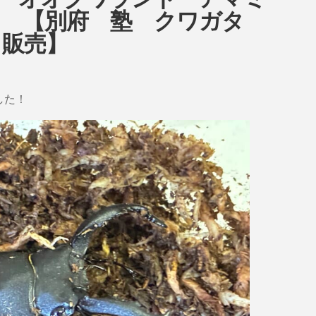
ow オオクワランド アマミ
！ 【別府 塾 クワガタ
タ販売】
した！