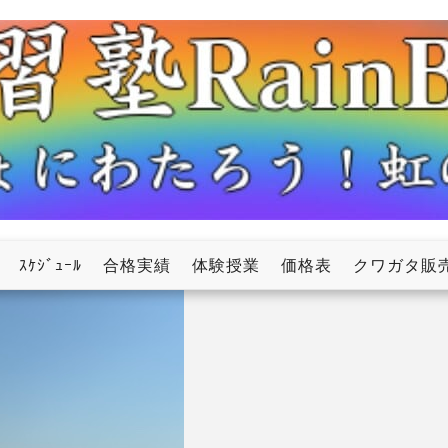
ow
ｽｹｼﾞｭｰﾙ
合格実績
体験授業
価格表
クワガタ販