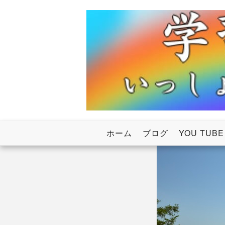
Skip
to
content
いっしょにわたろう！虹のかけ橋
学習塾RainB
ホーム
ブログ
YOU TUBE