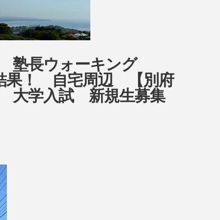
ow 塾長ウォーキング
7日目結果！ 自宅周辺 【別府
 大学入試 新規生募集