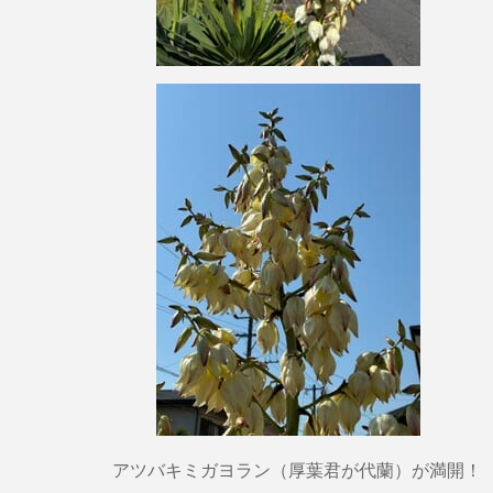
アツバキミガヨラン（厚葉君が代蘭）が満開！