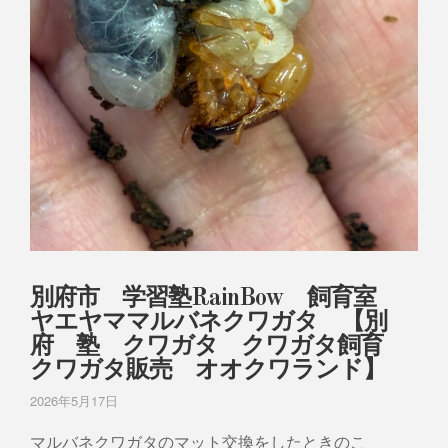
別府市 学習塾RainBow 飼育室
ヤエヤママルバネクワガタ 【別
府 塾 クワガタ クワガタ飼育
クワガタ販売 オオクワランド】
2026年5月17日
マルバネクワガタのマット交換をしたときのこ