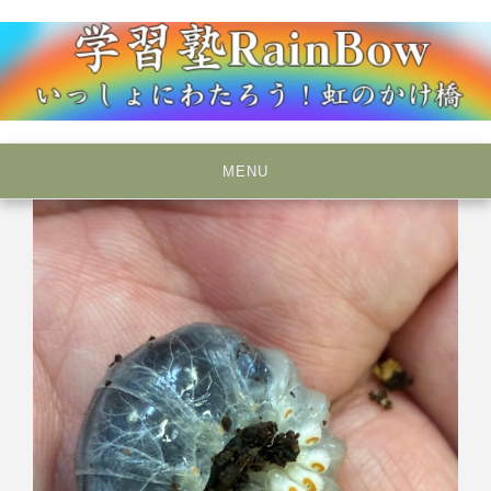
Skip
to
content
いっしょにわたろう！虹のかけ橋
学習塾RainBow
MENU