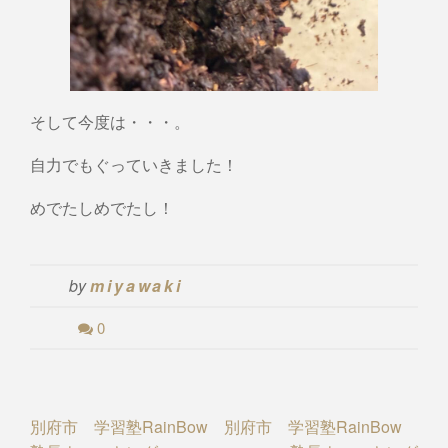
そして今度は・・・。
自力でもぐっていきました！
めでたしめでたし！
by
miyawaki
0
Post
別府市 学習塾RainBow
別府市 学習塾RainBow