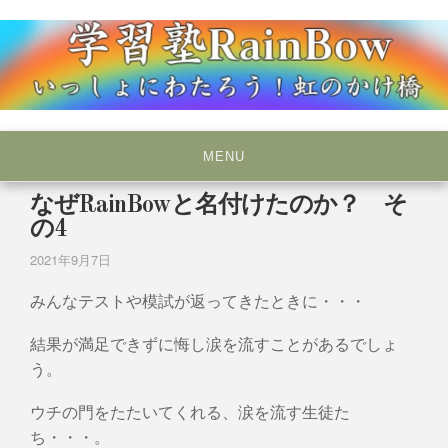
Skip
to
content
いっしょにわたろう！虹のかけ橋
学習塾RainBow
MENU
なぜRainBowと名付けたのか？ そ
の4
2021年9月7日
みんなテストや模試が返ってきたときに・・・
結果が満足できずに悔し涙を流すことがあるでしょ
う。
ウチの門をたたいてくれる、涙を流す生徒た
ち・・・。